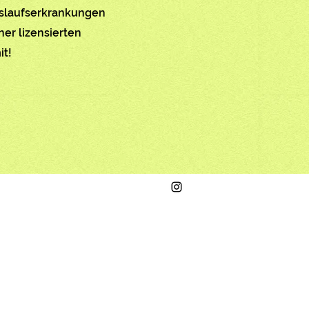
eislaufserkrankungen
ner lizensierten
it!